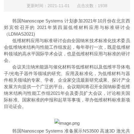
更新时间：2021-11-01 点击次数：1938
韩国
Nanoscope Systems
计划参加
2021
年
10
月份在北京西
郊宾馆召开的
2021
年第四届低维材料应用与标准研讨会
（
LDMAS2021)
低维材料应用与标准研讨会由全国纳米技术标准化技术委员
会低维纳米结构与性能工作组发起，每年举行一次，既是低维材
料领域的高水平国际学术会议，也是低维材料应用与标准的研讨
会。
会议关注纳米能源与催化材料等低维材料以及低维半导体电
子
/
光电子器件等领域的研究、应用及标准化，为低维材料与器
件相关领域的专家、学者、企业家交流最新研究成果、探讨产业
发展方向提供一个广泛的平台。会议期间将召开全国纳标委低维
纳米结构与性能工作组
2021
年会及委员扩大会议，讨论相关国
际标准、国家标准的申报和起草等事项，举办低维材料标准新项
目论证会。
韩国
Nanoscope Systems
准备展示
NS3500
高速
3D
激光共