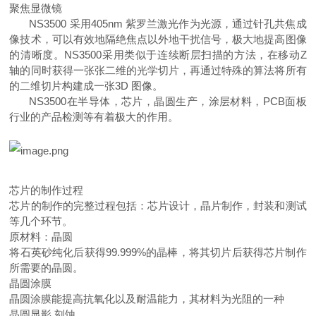
聚焦显微镜
NS3500
采用
405nm
紫罗兰激光作为光源，通过针孔共焦成
像技术，可以有效地隔绝焦点以外地干扰信号，极大地提高图像
的清晰度。
NS3500
采用类似于连续断层扫描的方法，在移动
Z
轴的同时获得一张张二维的光学切片，再通过特殊的算法将所有
的二维切片构建成一张
3D
图像。
NS3500
在半导体，芯片，晶圆生产，涂层材料，
PCB
面板
行业的产品检测等有着极大的作用。
芯片的制作过程
芯片的制作的完整过程包括：芯片设计，晶片制作，封装和测试
等几个环节。
原材料：晶圆
将石英砂纯化后获得
99.999%
的晶棒，将其切片后获得芯片制作
所需要的晶圆。
晶圆涂膜
晶圆涂膜能提高抗氧化以及耐温能力，其材料为光阻的一种
晶圆显影
,
刻蚀