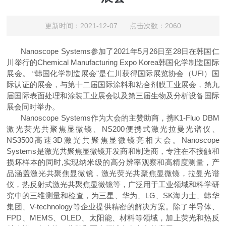
更新时间：2021-12-07 点击次数：2060
Nanoscope Systems
参加了
2021
年
5
月
26
日至
28
日在韩国仁
川举行的
Chemical Manufacturing Expo Korea
韩国化学制造国际
展会。 “韩国化学制造展会"是仁川
获得国际展览协会（
UFI）国
际认证的展会，与第十二届国际涂料和粘合剂膜工业展会，第九
届国际
表面处理和涂装工业展会以及第三届生物及分析设备国际
展会同时举办。
Nanoscope Systems
作为大会的主赞助商，携
K1-Fluo DBM
激光荧光共聚焦显微镜、
NS200
便携式激光拉曼光谱仪、
NS3500
高速
3D
激光共聚焦显微镜亮相大会。
Nanoscope
Systems
是激光共聚焦显微镜开发商和制造商，专注在不接触和
损坏样本的同时
,
实现纳米级的高分辨率观察和高精度测量，产
品涵盖激光共聚焦显微镜，激光荧光共聚焦显微镜，拉曼光谱
仪，热反射式激光共聚焦显微镜等，广泛用于工业领域和科学研
究中的三维测量和检查，为三星、华为、
LG
、
SK
海力士、韩华
集团、
V-technology
等企业提供精密的解决方案。除了半导体、
FPD
、
MEMS
、
OLED
、太阳能、材料等领域，加上荧光和热反