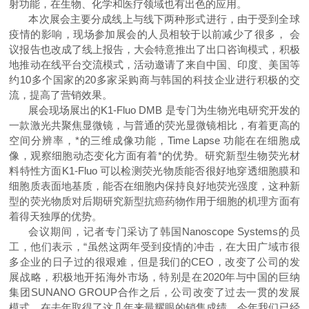
射功能，在生物、化学和医疗领域也有出色的应用。
本次展会主要分成线上与线下两种形式进行，由于受到全球
疫情的影响，现场参加展会的人员相较于以前减少了很多， 会
议报告也改成了线上报告，大会特意推出了出口咨询模式，积极
地推动在线平台交流模式，活动邀请了来自中国、印度、美国等
约
10
多个国家的
20
多家采购商与韩国的科技企业进行积极的交
流，提高了营销效果。
展会现场展出的
K1-Fluo DMB
是专门为生物光电研究开发的
一款激光共聚焦显微镜，与普通的荧光显微镜相比，有着更高的
空间分辨率，*的三维成像功能，
Time Lapse
功能在在细胞成
像，观察细胞动态变化方面有着*的优势。研究新型生物荧光材
料特性方面
K1-Fluo
可以检测荧光物质能否很好地穿透细胞膜和
细胞质表面地基质，能否在细胞内保持良好地荧光强度，这种新
型的荧光物质对后期研究新型抗癌药物作用于细胞的机理方面有
着得天独厚的优势。
会议期间，记者专门采访了韩国
Nanoscope Systems
的员
工，他们表示，“虽然这两年受到疫情的冲击，在大田广域市很
多企业的日子过的很艰难，但是我们的
CEO
，改变了公司的发
展战略，积极地开拓海外市场，特别是在
2020
年与中国的巨纳
集团
SUNANO GROUP
合作之后，公司改变了过去一贯的发展
模式，在去年取得了这几年来最耀眼的销售成绩。今年我们已经