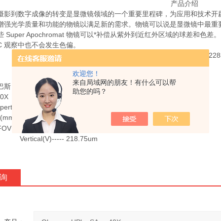
产品介绍
摄影到数字成像的转变是显微镜领域的一个重要里程碑，为应用和技术开
增强光学质量和功能的物镜以满足新的需求。物镜可以说是显微镜中最重
些
Super Apochromat
物镜可以*补偿从紫外到近红外区域的球差和色差。
C
观察中也不会发生色偏。
欢迎您！
来自局域网的朋友！有什么可以帮
巴斯
助您的吗？
0X
perture (NA): 0.95
 (mm)
FOV
）
: Horizontal (H)- 218.75 um
Vertical(V)----- 218.75um
询