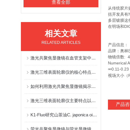
查看全部
从传统胶片
括开发具有
多层镀膜这
在明场和
DI
相关文章
RELATED ARTICLES
产品信息：
品牌：奥林
物镜倍数
:
4
激光共聚焦显微镜在血管支架中的应用
Numerical A
0.11-0.23
∞
激光三维表面轮廓仪的核心特点我这就给你说明白了
视场大小（
如何利用激光共聚焦显微镜揭示细胞秘密？
激光三维表面轮廓仪主要特点以及广泛的应用领域
产品咨
K1-Fluo研究山茶油C. japonica oil）抑制哮喘的发生
荧光共聚焦显微镜与荧光显微镜的区别