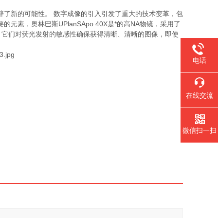
辟了新的可能性。 数字成像的引入引发了重大的技术变革，包
要的元素，奥林巴斯
UPlanSApo 40X
是*的高
NA
物镜，采用了
 它们对荧光发射的敏感性确保获得清晰、清晰的图像，即使
电话
在线交流
微信扫一扫