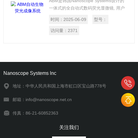
ABM是韩国Nanoscope Systems设计的
一体式的全自动式数码荧光显微镜, 用户
可通过鼠标控制软件的用户界面自动更换
时间：
2025-06-09
型号：
物镜，调节LED强度，Image Channel，
也可以通过Jog Dial手动调节物镜及X,Y
访问量：
2371
stage的移动。用户还可以通过目镜进行
观察或者通过安装在侧面端口上的摄像机
在显示器显示并保存所观察到的图像，自
动样品台和自动物镜转台系统可实现对显
微镜图像数据的自动采集和高效
Nanoscope Systems lnc
地址：中华人民共和国上海市虹口区宝山路778号
邮箱：info@nanoscope.net.cn
传真：86-21-60852363
关注我们