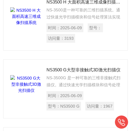
NS3500 H 大面积高速三维成像扫描系统
NS-3500是一种可靠的三维扫描系统。通
过快速光学扫描模块和信号处理算法实现
实时共焦显微图像。在测量和检测微观三
时间：
2025-06-09
型号：
维结构，可以为半导体晶片，FPD产品，
MEMS设备，玻璃基板，材料表面等提供
访问量：
3193
各种解决方案。
NS3500 G大型非接触式3D激光扫描仪
NS-3500G 是一种可靠的三维非接触式扫
描仪。通过快速光学扫描模块和信号处理
算法实现实时共焦显微图像。在测量和检
时间：
2025-06-09
测微观三维结构，可以为半导体晶片，
FPD产品，MEMS设备，玻璃基板，材料
型号：
NS3500 G
访问量：
1967
表面等提供各种解决方案。