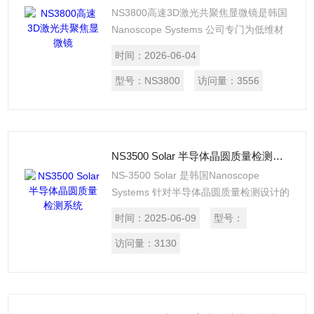
NS3800高速3D激光共聚焦显微镜是韩国
Nanoscope Systems 公司专门为低维材
料研究所研发的一款高速3D显微镜。与传
时间：
2026-06-04
统的3D探针轮廓仪相比较，NS3800使用
405nm的激光作为光源，进行无损伤检
型号：
NS3800
访问量：
3556
测，不与样品的表面直接接触，因此不会
损伤样品的表面，测量精度远远高于探针
轮廓仪。
NS3500 Solar 半导体晶圆质量检测系统
NS-3500 Solar 是韩国Nanoscope
Systems 针对半导体晶圆质量检测设计的
一种准确、可靠的测量系统，通过快速光
时间：
2025-06-09
型号：
学扫描模块和信号处理算法实现实时共焦
显微图像。使用高精度PZT，操作简便，
访问量：
3130
拥有自动对焦、自动测量等功能。应用于
半导体、太阳能。芯片、OLED等工业生
产控制。可拓展在线检测。