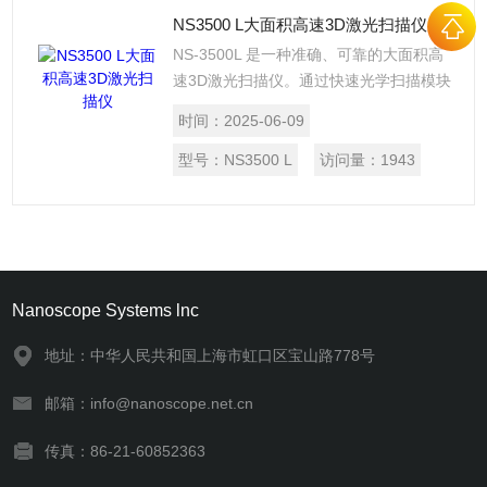
NS3500 L大面积高速3D激光扫描仪
NS-3500L 是一种准确、可靠的大面积高
速3D激光扫描仪。通过快速光学扫描模块
和信号处理算法实现实时共焦显微图像。
时间：
2025-06-09
在测量和检测微观三维结构，可以为半导
体晶片，FPD产品，MEMS设备，玻璃基
型号：
NS3500 L
访问量：
1943
板，材料表面等提供各种解决方案。
Nanoscope Systems lnc
地址：中华人民共和国上海市虹口区宝山路778号
邮箱：info@nanoscope.net.cn
传真：86-21-60852363