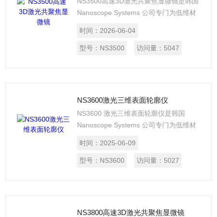
NS3500高速3D激光共聚焦显微镜是韩国
Nanoscope Systems 公司专门为低维材
料研究所研发的一款高速3D显微镜。与传
时间：
2026-06-04
统的3D探针轮廓仪相比较，NS3500使用
405nm的激光作为光源，进行无损伤检
型号：
NS3500
访问量：
5047
测，不与样品的表面直接接触，因此不会
损伤样品的表面，测量精度远远高于探针
轮廓仪。
NS3600激光三维表面轮廓仪
NS3600 激光三维表面轮廓仪是韩国
Nanoscope Systems 公司专门为低维材
料科学研究所研发的一款激光共聚焦显微
时间：
2025-06-09
镜。NS3600 采用的是638nm 的激光作为
光源，测量时无需与样品表面接触即可获
型号：
NS3600
访问量：
5027
得样品表面的三维测量数据，是进行材料
表面检测有效的工具。
NS3800高速3D激光共聚焦显微镜